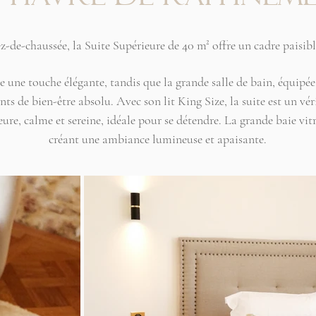
z-de-chaussée, la Suite Supérieure de 40 m² offre un cadre paisible
e une touche élégante, tandis que la grande salle de bain, équipé
 de bien-être absolu. Avec son lit King Size, la suite est un vér
ieure, calme et sereine, idéale pour se détendre. La grande baie vitr
créant une ambiance lumineuse et apaisante.